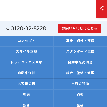
0120-32-8228
お問い合わせはこちら
コンセプト
車検・点検・整備
スマイル車検
スタンダード車検
トラック・バス車検
自動車販売関連
自動車保険
鈑金・塗装・修理
お客様の声
当店の特徴
整備
点検
鈑金
塗装