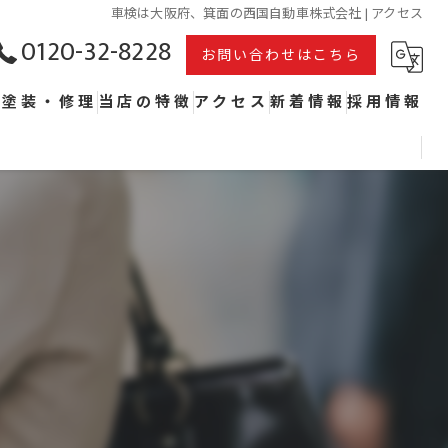
車検は大阪府、箕面の西国自動車株式会社 | アクセス
0120-32-8228
お問い合わせはこちら
・塗装・修理
当店の特徴
アクセス
新着情報
採用情報
整備
点検
鈑金
塗装
修理