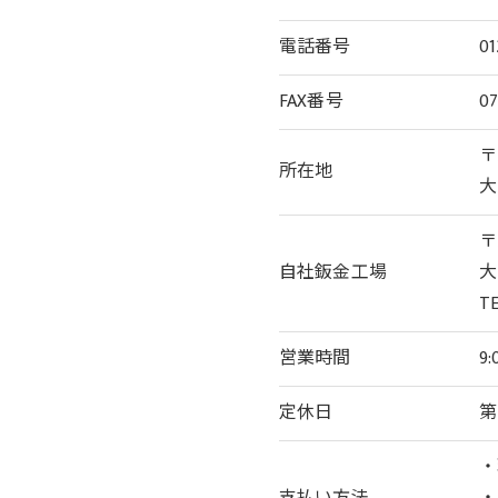
電話番号
01
FAX番号
07
〒
所在地
大
〒
自社鈑金工場
大
TE
営業時間
9:
定休日
第
・